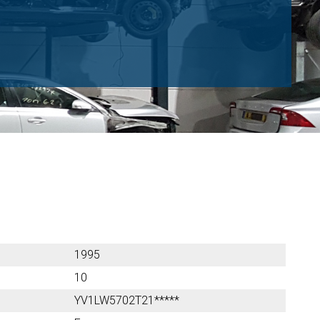
1995
10
YV1LW5702T21*****