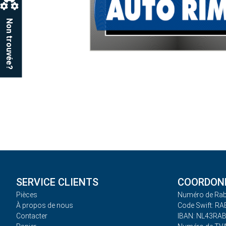
Non trouvée?
SERVICE CLIENTS
COORDONN
Pièces
Numéro de Rab
À propos de nous
Code Swift: R
Contacter
IBAN: NL43RA