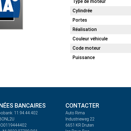
Type de moteur
Cylindrée
Portes
Réalisation
Couleur véhicule
Code moteur
Puissance
ÉES BANCAIRES
CONTACTER
obank: 11.94.44.402
Auto Rima
ABONL2U
Industrieweg 22
BO0119444402
6651 KR Druten