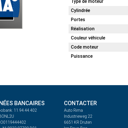
Type de moteur
Cylindrée
Portes
Réalisation
Couleur véhicule
Code moteur
Puissance
ÉES BANCAIRES
CONTACTER
obank: 11.94.44.402
Auto Rima
ABONL2U
Industrieweg 22
BO0119444402
6651 KR Druten