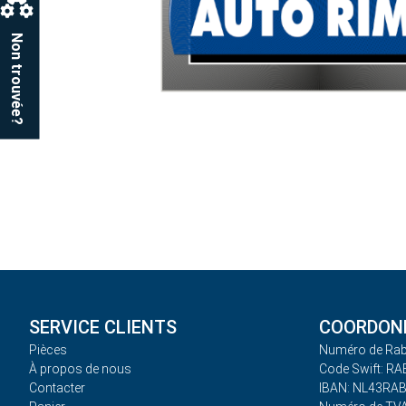
Non trouvée?
SERVICE CLIENTS
COORDONN
Pièces
Numéro de Rab
À propos de nous
Code Swift: R
Contacter
IBAN: NL43RA