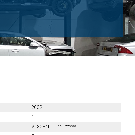
2002
1
VF32HNFUF421*****