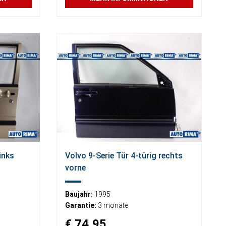
inks
Volvo 9-Serie Tür 4-türig rechts
vorne
Baujahr:
1995
Garantie:
3 monate
€ 74,95