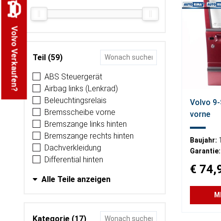
Volvo Verkaufen?
Teil (59)
ABS Steuergerät
Airbag links (Lenkrad)
Beleuchtingsrelais
Volvo 9-
Bremsscheibe vorne
vorne
Bremszange links hinten
Bremszange rechts hinten
Baujahr:
Dachverkleidung
Garantie:
Differential hinten
€ 74,
Alle Teile anzeigen
M
Kategorie (17)