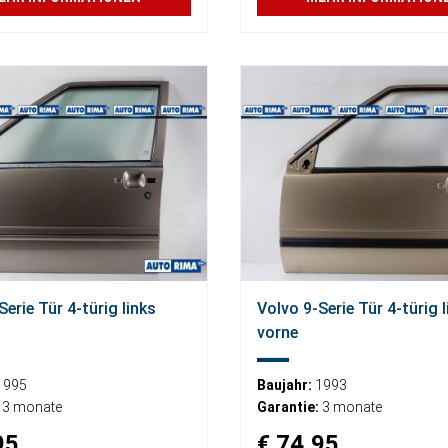
Serie Tür 4-türig links
Volvo 9-Serie Tür 4-türig l
vorne
1995
Baujahr:
1993
3 monate
Garantie:
3 monate
95
€ 74,95