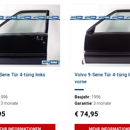
Serie Tür 4-türig links
Volvo 9-Serie Tür 4-türig l
vorne
1996
Baujahr:
1996
3 monate
Garantie:
3 monate
95
€ 74,95
EHR INFORMATIONEN
MEHR INFORMATION