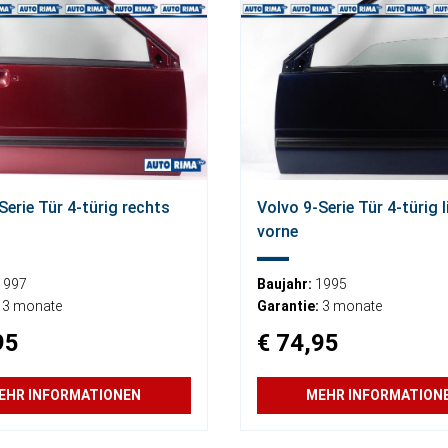
Serie Tür 4-türig rechts
Volvo 9-Serie Tür 4-türig l
vorne
1997
Baujahr:
1995
3 monate
Garantie:
3 monate
95
€ 74,95
EHR INFORMATIONEN
MEHR INFORMATION