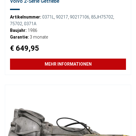
Volvo 2-Serie Getriebe
Artikelnummer:
0371L
,
90217
,
90217106
,
85JH75702
,
75702
,
0371A
Baujahr:
1986
Garantie:
3 monate
€ 649,95
MEHR INFORMATIONEN