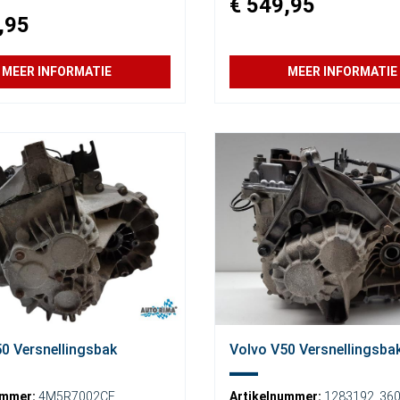
€ 549,95
,95
MEER INFORMATIE
MEER INFORMATIE
0 Versnellingsbak
Volvo V50 Versnellingsba
ummer:
4M5R7002CF
Artikelnummer:
1283192
,
36