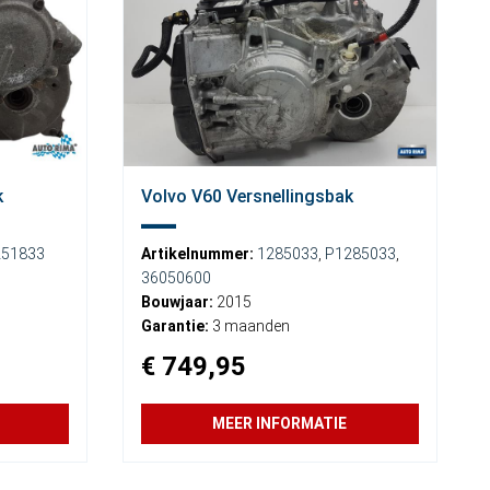
k
Volvo V60 Versnellingsbak
251833
Artikelnummer:
1285033
,
P1285033
,
36050600
Bouwjaar:
2015
Garantie:
3 maanden
€ 749,95
MEER INFORMATIE