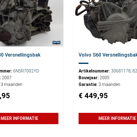
0 Versnellingsbak
Volvo S60 Versnellingsba
ummer:
6N5R7002YD
Artikelnummer:
30681178
,
8
:
2007
Bouwjaar:
2005
3 maanden
Garantie:
3 maanden
,95
€ 449,95
MEER INFORMATIE
MEER INFORMATIE