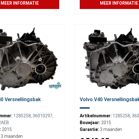
MEER INFORMATIE
MEER INFORMATIE
0 Versnellingsbak
Volvo V40 Versnellingsba
ummer:
1285258
,
36010297
,
Artikelnummer:
1285258
,
36
2AEB
Bouwjaar:
2015
:
2015
Garantie:
3 maanden
3 maanden