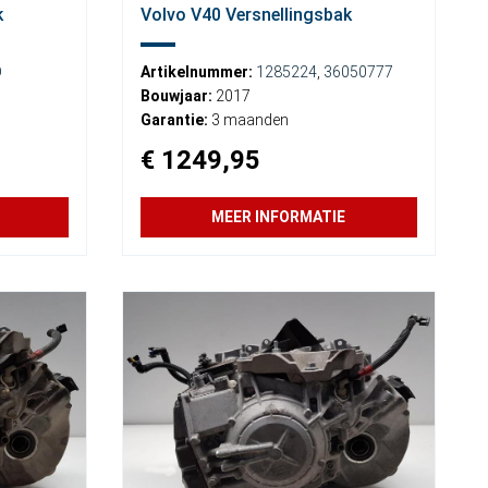
k
Volvo V40 Versnellingsbak
D
Artikelnummer:
1285224
,
36050777
Bouwjaar:
2017
Garantie:
3 maanden
€ 1249,95
MEER INFORMATIE