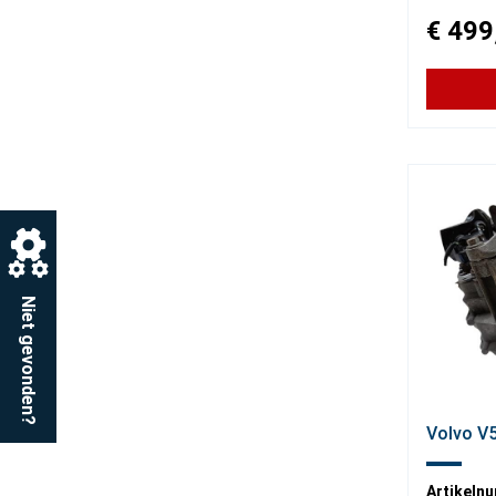
€ 499
Niet gevonden?
Volvo V5
Artikeln