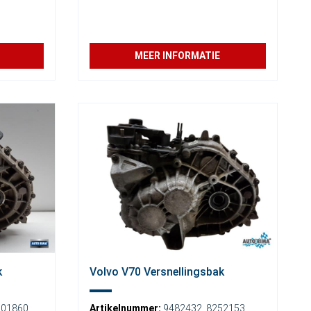
MEER INFORMATIE
k
Volvo V70 Versnellingsbak
001860
,
Artikelnummer:
9482432
,
8252153
,