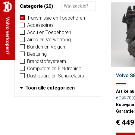
Categorie (20)
Transmissie en Toebehoren
Volvo verkopen?
Accessoires
Accu en Toebehoren
Airco en Verwarming
Banden en Velgen
Besturing
Brandstofsysteem
Computers en Elektronica
Volvo S8
Dashboard en Schakelaars
Toon alle categorieën
Artikeln
6G9R700
Bouwjaar
Garantie:
€ 449