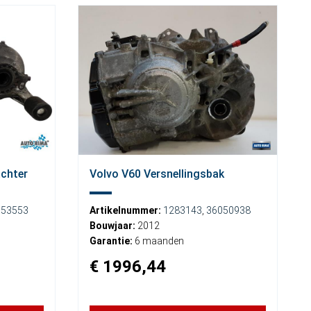
achter
Volvo V60 Versnellingsbak
653553
Artikelnummer:
1283143
,
36050938
Bouwjaar:
2012
Garantie:
6 maanden
€ 1996,44