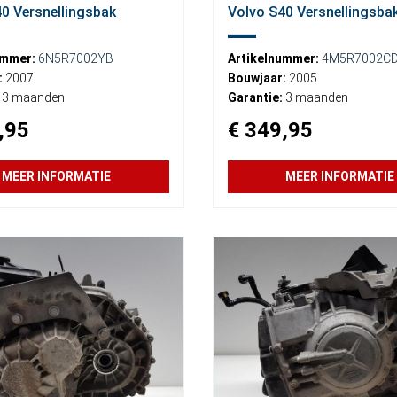
0 Versnellingsbak
Volvo S40 Versnellingsba
ummer:
6N5R7002YB
Artikelnummer:
4M5R7002C
:
2007
Bouwjaar:
2005
3 maanden
Garantie:
3 maanden
,95
€ 349,95
MEER INFORMATIE
MEER INFORMATIE