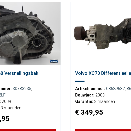
0 Versnellingsbak
Volvo XC70 Differentieel 
ummer:
30783235
,
Artikelnummer:
08689632
,
8
2LF
Bouwjaar:
2003
:
2009
Garantie:
3 maanden
3 maanden
€ 349,95
,95