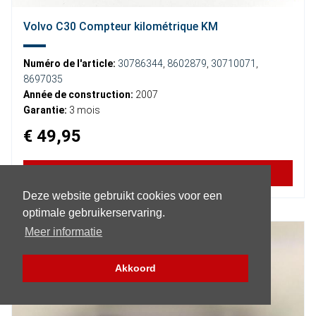
Volvo C30 Compteur kilométrique KM
Numéro de l'article:
30786344
,
8602879
,
30710071
,
8697035
Année de construction:
2007
Garantie:
3 mois
€ 49,95
PLUS D'INFORMATION
Deze website gebruikt cookies voor een
optimale gebruikerservaring.
Meer informatie
Akkoord
Filtre (pièces)