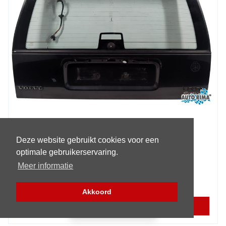
Volvo 9-Serie Hayon
Deze website gebruikt cookies voor een
Année de construction:
1996
optimale gebruikerservaring.
Garantie:
3 mois
Meer informatie
€ 99,95
Akkoord
PLUS D'INFORMATION
Filtre (pièces)