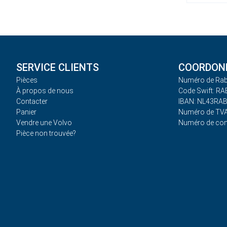
SERVICE CLIENTS
COORDONN
Pièces
Numéro de Rab
À propos de nous
Code Swift: R
Contacter
IBAN: NL43RA
Panier
Numéro de TVA
Vendre une Volvo
Numéro de co
Pièce non trouvée?