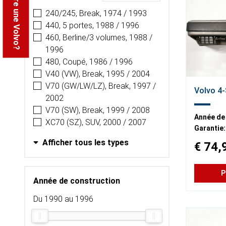
Vendre une Volvo?
240/245, Break, 1974 / 1993
440, 5 portes, 1988 / 1996
460, Berline/3 volumes, 1988 /
1996
480, Coupé, 1986 / 1996
V40 (VW), Break, 1995 / 2004
V70 (GW/LW/LZ), Break, 1997 /
Volvo 4-
2002
V70 (SW), Break, 1999 / 2008
Année de
XC70 (SZ), SUV, 2000 / 2007
Garantie:
Afficher tous les types
€ 74,
P
Année de construction
Du 1990 au 1996