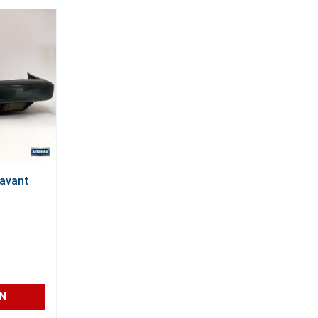
 avant
ON