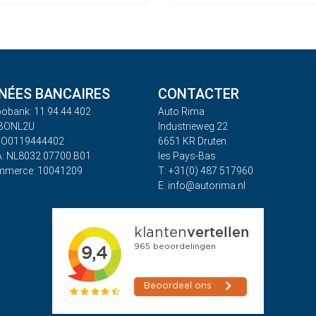
ÉES BANCAIRES
CONTACTER
obank: 11.94.44.402
Auto Rima
ABONL2U
Industrieweg 22
BO0119444402
6651 KR Druten
: NL8032.07700.B01
les Pays-Bas
mmerce: 10041209
T: +31(0) 487 517960
E: info@autorima.nl