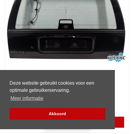
Volvo 9-Serie Heckklappe
Deze website gebruikt cookies voor een
Baujahr:
1996
optimale gebruikerservaring.
Garantie:
3 monate
Meer informatie
€ 99,95
Akkoord
MEHR INFORMATIONEN
Filter (Teile)