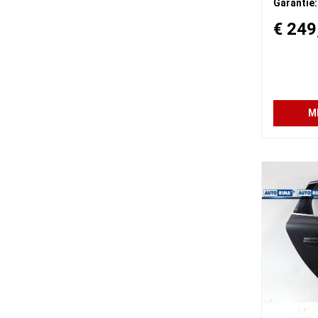
Garantie:
€ 249
M