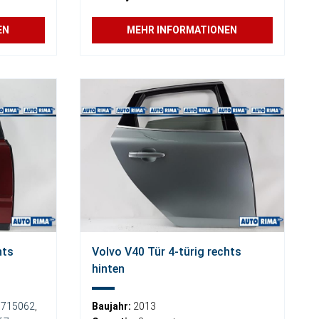
EN
MEHR INFORMATIONEN
hts
Volvo V40 Tür 4-türig rechts
hinten
0715062
,
Baujahr:
2013