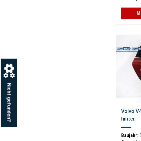
M
Nicht gefunden?
Volvo V4
hinten
Baujahr: