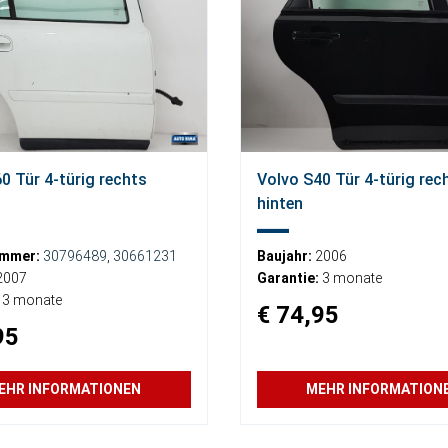
0 Tür 4-türig rechts
Volvo S40 Tür 4-türig rec
hinten
ummer:
30796489
,
30661231
Baujahr:
2006
2007
Garantie:
3 monate
3 monate
€ 74,95
95
EHR INFORMATIONEN
MEHR INFORMATION