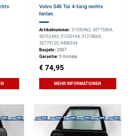
chts
Volvo S40 Tür 4-türig rechts
hinten
Artikelnummer:
31335462
,
30715064
,
30762493
,
31250164
,
31218565
,
30779120
,
9486934
Baujahr:
2007
Garantie:
3 monate
€ 74,95
EN
MEHR INFORMATIONEN