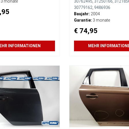
3 monate
30762495
,
31250166
,
312185
30779162
,
9486936
,95
Baujahr:
2004
Garantie:
3 monate
€ 74,95
EHR INFORMATIONEN
MEHR INFORMATION