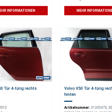
EHR INFORMATIONEN
MEHR INFORMATION
0 Tür 4-türig rechts
Volvo V50 Tür 4-türig rec
hinten
2012
Artikelnummer:
31335470
,
3