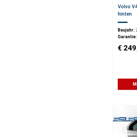
Volvo V4
hinten
Baujahr:
Garantie:
€ 249
M