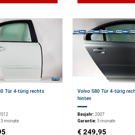
0 Tür 4-türig rechts
Volvo S80 Tür 4-türig rec
hinten
2012
Baujahr:
2007
3 monate
Garantie:
3 monate
95
€ 249,95